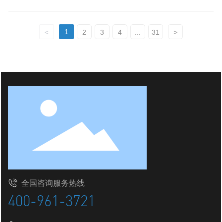
TurboVap全自动氮吹仪
HV-1000/5000全自动样品萃取系统
1
<
2
3
4
...
31
>
技术与应用
新闻动态
关于我们
联系我们
全国咨询服务热线
400-961-3721