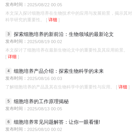
发布时间：
2025/08/22 00:05
细胞分析仪（荧光，明场）
本文深入探讨细胞培养在生物技术中的应用与发展前景，揭示其对
详细
科学研究的重要性。
Tuger全自动荧光细胞分析仪
Tuger Pro全自动荧光细胞分析仪
探索细胞培养的新前沿：生物领域的最新论文
Tudii全扫描型荧光细胞分析仪
发布时间：
2025/08/19 00:02
本文探讨了细胞培养在最新生物论文中的重要性及其应用前景。
生命科学研究设备
详细
OrganMini 3D体积生物打印机
细胞培养产品介绍：探索生物科学的未来
Eyecute干式细胞复苏仪
发布时间：
2025/08/16 00:03
Incuchip超快升温显微样品台
详细
了解细胞培养的产品及其在生物科学中的重要性与应用。
Tucan活细胞实时监测分析系统
Tubii酶标仪
细胞培养的工作原理揭秘
发布时间：
2025/08/13 00:05
其他（含国赛产品）
细胞培养常见问题解答：让你一眼看懂!
发布时间：
2025/08/10 00:02
Q16EDU实时荧光定量PCR仪
EDU12全自动核酸提取纯化仪